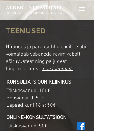
ALBERT STEPANJAN
HÜPNOOS ︱ PARAPSÜHHOLOOGIA
TEENUSED
Hüpnoos ja parapsühholoogiline abi
võimaldab vabaneda ravimivabalt
sõltuvustest ning paljudest
hingemuredest.
Loe lähemalt!
KONSULTATSIOON KLIINIKUS
Täiskasvanud: 100€
Pensionärid: 50€
Lapsed kuni 18 a: 50€
ONLINE-KONSULTATSIOON
Täiskasvanud: 50€