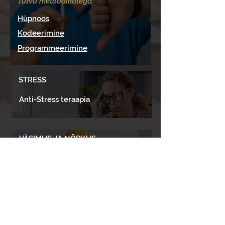
Tutvu metoodikatega:
Hüpnoos
Kodeerimine
Programmeerimine
STRESS
Anti-Stress teraapia
VÄSIMUS JA NÕRKUS
Põhjuste kõrvaldamine
REGISTREERI VASTUVÕTULE