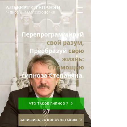
АЛЬБЕРТ СТЕПАНЯН
ГИПНОЗ ︱ ПАРАПСИХОЛОГИЯ
Перепрограммируй
свой
разум,
Преобразуй
сво
ю
жизнь:
С
помощью
гипноза
Степаняна.
ЧТО ТАКОЕ ГИПНОЗ ?
ЗАПИШИСЬ на КОНСУЛЬТАЦИЮ