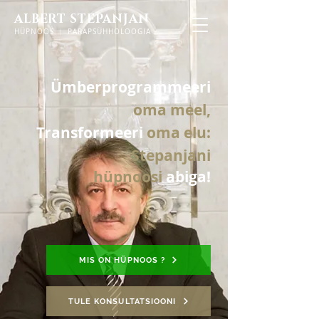
ALBERT STEPANJAN
HÜPNOOS ︱ PARAPSÜHHOLOOGIA
Ümberprogrammeeri
oma meel,
Transformeeri
oma
elu:
Stepanjani
hüpnoosi
abiga!
MIS ON HÜPNOOS ?
TULE KONSULTATSIOONI