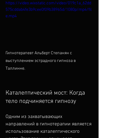
https://video.wixstatic.com/video/019c1a_62dd
575cddab4fe3b9cee0f09b38965d/1080p/mp4/fil
e.mp4
Гипнотерапевт Альберт Степанян с 
выступлением эстрадного гипноза в 
Таллинне.
Каталептический мост: Когда 
тело подчиняется гипнозу
Одним из захватывающих 
направлений в гипнотерапии является 
использование каталептического 