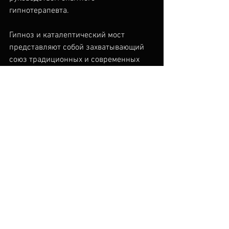
гипнотерапевта.
Гипноз и каталептический мост 
представляют собой захватывающий 
союз традиционных и современных 
методик лечения. Они открывают 
новые горизонты в понимании 
возможностей человеческого разума и 
его способности влиять на состояние 
тела.
Гипнотерапевт Альберт Степанян 
продолжает исследовать и развивать 
эти методы, предоставляя пациентам 
инновационные и эффективные 
подходы к решению разнообразных 
проблем. 