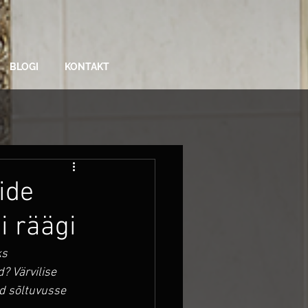
BLOGI
KONTAKT
ide
i räägi
s 
? Värvilise 
d sõltuvusse 