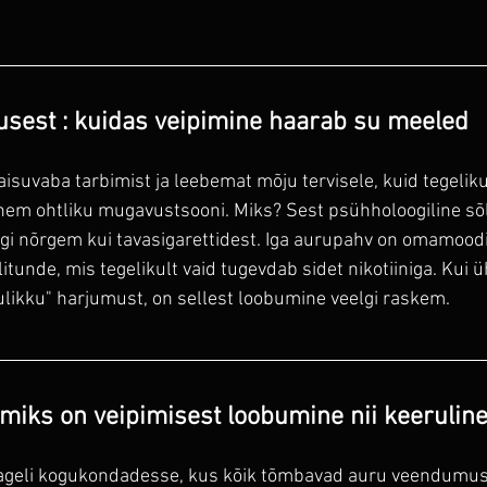
usest : kuidas veipimine haarab su meeled
aisuvaba tarbimist ja leebemat mõju tervisele, kuid tegeliku
ähem ohtliku mugavustsooni. Miks? Sest psühholoogiline sõ
gi nõrgem kui tavasigarettidest. Iga aurupahv on omamoodi 
itunde, mis tegelikult vaid tugevdab sidet nikotiiniga. Kui 
likku" harjumust, on sellest loobumine veelgi raskem.
 miks on veipimisest loobumine nii keerulin
ageli kogukondadesse, kus kõik tõmbavad auru veendumuse