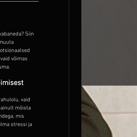
 vabaneda? Siin 
 muuta 
otsionaalsed 
 vaid võimas 
buma.
pimisest
ahulolu, vaid 
ainult mõista 
videga, mis 
lma stressi ja 