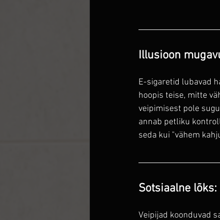
Illusioon mugav
E-sigaretid lubavad h
hoopis teise, mitte v
veipimisest pole sugu
annab petliku kontroll
seda kui "vähem kahju
Sotsiaalne lõks:
Veipijad koonduvad s