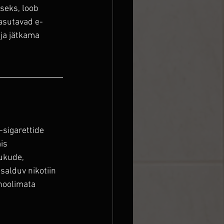
seks, loob 
kasutavad e-
ja jätkama 
sigarettide 
is 
ukude, 
salduv nikotiin 
 hoolimata 