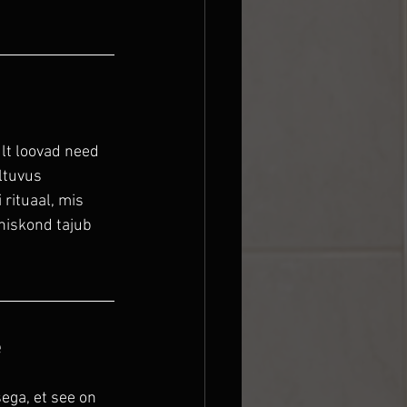
lt loovad need 
ltuvus 
rituaal, mis 
ühiskond tajub 
e
ga, et see on 