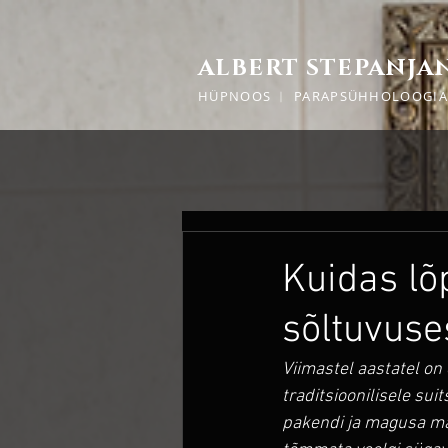
ALBERT STEPANJA
HÜPNOOS ︱ PARAPSÜHHOLOOGI
Kuidas lõ
sõltuvuses
Viimastel aastatel on
traditsioonilisele sui
pakendi ja magusa mai