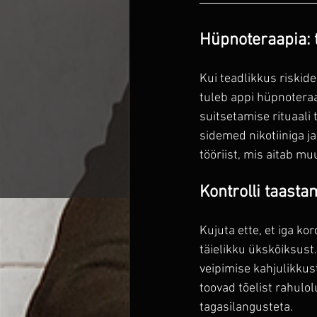
Hüpnoteraapia: 
Kui teadlikkus riskid
tuleb appi hüpnoteraa
suitsetamise rituaali
sidemed nikotiiniga j
tööriist, mis aitab m
Kontrolli taast
Kujuta ette, et iga ko
täielikku ükskõiksust
veipimise kahjulikkust
toovad tõelist rahulol
tagasilangusteta.