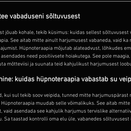
tee vabaduseni sõltuvusest
est jõuab kohale, tekib küsimus: kuidas sellest sõltuvusest
pia. See aitab mitte ainult harjumusest vabaneda, vaid ka
 tajumist. Hüpnoteraapia mõjutab alateadvust, lõhkudes em
a asendades need positiivsete hoiakutega. See pole maagia,
uuta mõtteviisi ja suunata teid kahjulikust harjumusest loo
amine: kuidas hüpnoteraapia vabastab su vei
rd, kui sul tekib soov veipida, tunned mitte harjumuspärast r
. Hüpnoteraapia muudab selle võimalikuks. See aitab mitte 
, vaid asendada see kahjulik harjumus tervislike alternatii
u. Sa taastad kontrolli oma elu üle, vabanedes sõltuvusest i