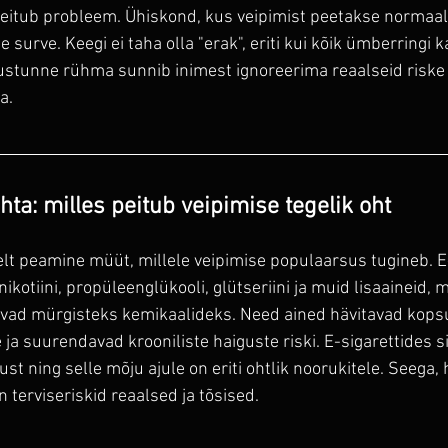
 peitub probleem. Ühiskond, kus veipimist peetakse normaal
 surve. Keegi ei taha olla "erak", eriti kui kõik ümberringi 
ustunne rühma sunnib inimest ignoreerima reaalseid riske 
a.
ta: milles peitub veipimise tegelik oht
t peamine müüt, millele veipimise populaarsus tugineb. E-
ikotiini, propüleenglükooli, glütseriini ja muid lisaaineid, m
ad mürgisteks kemikaalideks. Need ained hävitavad kops
ja suurendavad krooniliste haiguste riski. E-sigarettides si
ust ning selle mõju ajule on eriti ohtlik noorukitele. Seega,
n terviseriskid reaalsed ja tõsised.