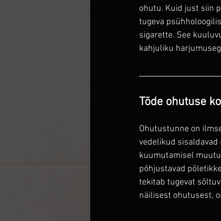
ohutu. Kuid just siin
tugeva psühholoogilise
sigarette. See kuuluv
kahjuliku harjumuseg
Tõde ohutuse koh
Ohutustunne on ilmsel
vedelikud sisaldavad n
kuumutamisel muutuv
põhjustavad põletikke 
tekitab tugevat sõltuv
näilisest ohutusest, o