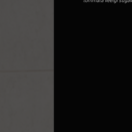
tõmmata veelgi sügav